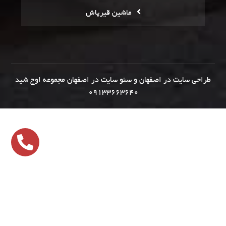
ماشین قیرپاش
طراحی سایت در اصفهان
و
سئو سایت در اصفهان
مجموعه
اوج شید
09133663640