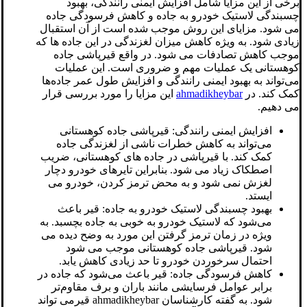
برخی از این مزایا شامل افزایش ایمنی رانندگی، بهبود
چسبندگی لاستیک خودرو به جاده و کاهش فرسودگی جاده
می شود. مزایای این روش موجب شده است از آن استقبال
زیادی شود. به ویژه کاهش میزان لغزندگی در این جاده ها که
موجب کاهش تصادفات می شود. در واقع قیرپاشی جاده‌
کوهستانی یک عملیات مهم و ضروری است. این عملیات
می‌تواند به بهبود ایمنی رانندگی و افزایش طول عمر جاده‌ها
کمک کند. در
ahmadikheybar
این مزایا را مورد بررسی قرار
می دهیم.
افزایش ایمنی رانندگی: قیرپاشی جاده‌ کوهستانی
می‌تواند به کاهش خطرات ناشی از لغزندگی جاده
کمک کند. با قیرپاشی در جاده های کوهستانی، ضریب
اصطکاک زیاد می شود. بنابراین تایرهای خودرو دچار
لغزش نمی شود و به محض ترمز کردن، خودرو می
ایستد.
بهبود چسبندگی لاستیک خودرو به جاده: قیر باعث
می‌شود که لاستیک خودرو به خوبی به جاده بچسبد. به
ویژه در زمان ترمز گرفتن این مورد به وضح دیده می
شود. قیرپاشی جاده کوهستانی موجب می شود
احتمال سرخوردن خودرو تا حد زیادی کاهش یابد.
کاهش فرسودگی جاده: قیر باعث می‌شود که جاده در
برابر عوامل فرسایشی مانند باران و برف مقاوم‌تر
شود. به گفته کارشناسان ahmadikheybar قیرمی تواند