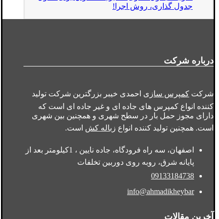
جدول گذاری، روش اجرا!
درباره شرکت
شرکت
کمپرس سازی
احمدی خیبر بزرگترین شرکت تولید
کننده انواع کمپرس های جاده ای و غیر جاده ای است که
دارای مجوز حمل بار در سطح شهری و همچنین بین شهری
است. همچنین تولید کننده انواع
زباله کش
است.
اصفهان، سه راه فرودگاه، جاده نایین ، 1کیلومتر بعد از
پایانه شرق، روبه روی دوربین تخلفات
09133184738
info@ahmadikheybar
آخرین مقالات