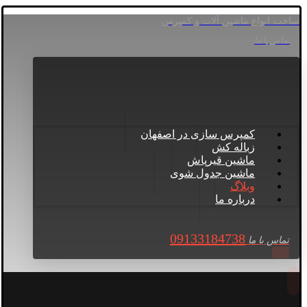
ساخت انواع ماشین آلات و کمپرس
تماس با ما
کمپرس سازی در اصفهان
زباله کش
ماشین قیرپاش
ماشین جدول شوی
وبلاگ
درباره ما
09133184738
تماس با ما