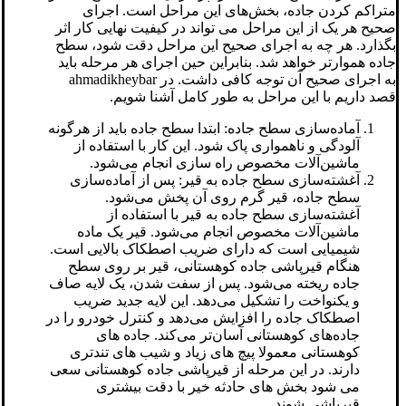
متراکم کردن جاده، بخش‌های این مراحل است. اجرای
صحیح هر یک از این مراحل می تواند در کیفیت نهایی کار اثر
بگذارد. هر چه به اجرای صحیح این مراحل دقت شود، سطح
جاده هموارتر خواهد شد. بنابراین حین اجرای هر مرحله باید
به اجرای صحیح آن توجه کافی داشت. در ahmadikheybar
قصد داریم با این مراحل به طور کامل آشنا شویم.
آماده‌سازی سطح جاده: ابتدا سطح جاده باید از هرگونه
آلودگی و ناهمواری پاک شود. این کار با استفاده از
ماشین‌آلات مخصوص راه سازی انجام می‌شود.
آغشته‌سازی سطح جاده به قیر: پس از آماده‌سازی
سطح جاده، قیر گرم روی آن پخش می‌شود.
آغشته‌سازی سطح جاده به قیر با استفاده از
ماشین‌آلات مخصوص انجام می‌شود. قیر یک ماده
شیمیایی است که دارای ضریب اصطکاک بالایی است.
هنگام قیرپاشی جاده کوهستانی، قیر بر روی سطح
جاده ریخته می‌شود. پس از سفت شدن، یک لایه صاف
و یکنواخت را تشکیل می‌دهد. این لایه جدید ضریب
اصطکاک جاده را افزایش می‌دهد و کنترل خودرو را در
جاده‌های کوهستانی آسان‌تر می‌کند. جاده های
کوهستانی معمولا پیچ های زیاد و شیب های تندتری
دارند. در این مرحله از قیرپاشی جاده کوهستانی سعی
می شود بخش های حادثه خیر با دقت بیشتری
قیرپاشی شوند.