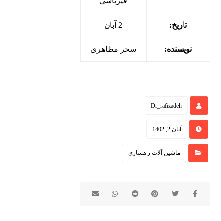
قیرپاشی
تاریخ:
2 آبان
نویسنده:
سحر مظاهری
Dr_rafizadeh
آبان 2, 1402
ماشین آلات راهسازی