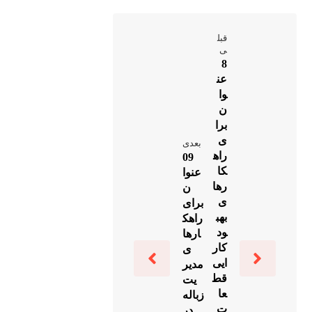
قبل
ی
8
عن
وا
ن
برا
ی
بعدی
راه
09
کا
عنوا
رها
ن
ی
برای
بهب
راهک
ود
ارها
کار
ی
ایی
مدیر
قط
یت
عا
زباله
ت
در