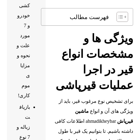
کشی
خودرو
فهرست مطالب
و 7
ویژگی ‌ها و
مورد
علت و
مشخصات انواع
نحوه و
مزایا
قیر در اجرا
ی
عملیات قیرپاشی
موم
کاری!
برای تشخیص نوع مرغوب قیر، باید از
بازیاف
ویژگی‌ های آن و انواع
ماشین
ت
قیرپاش
ahmadikheybar اطلاعات کافی
زباله و
داشته باشیم. تا بتوانیم یک قیر با طول
7 نوع