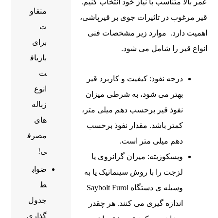
عمر بالا متناسب با نیاز خود انتخاب کنیم.
متفاو
قیر مرغوب در تاثیرات جوی بر قیرپاشی،
ت
اهمیت دارد. موارد زیر مشخصات فنی
برای
انواع قیر را شامل می ‌شود.
بازیاف
ت
درجه نفوذ: کیفیت و کاربرد قیر
انوع
بهتر می‌ شود، به شرطی‌ میزان
زباله
نفوذ قیر برحسب دهم میلی ‌متر،
های
کمتر باشد. مقدار نفوذ برحسب
مصرف
دهم میلی ‌متر است.
ی!
ویسکوزیته: میزان گرانروی یا
ضواب
لزجت را با روش سینماتیک یا به
ط
وسیله ‌ی دستگاه Saybolt Furol
جدول
اندازه‌ گیری می‌ کنند. هر چقدر
گذاری