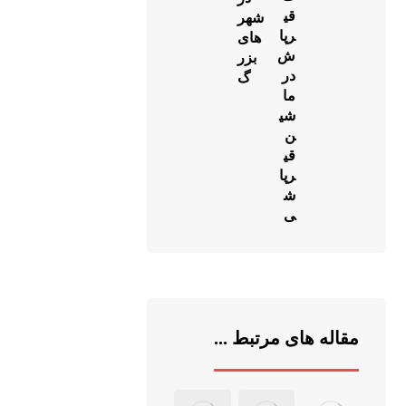
قی
شهر
رپا
های
ش
بزر
در
گ
ما
شی
ن
قی
رپا
ش
ی
مقاله های مرتبط ...