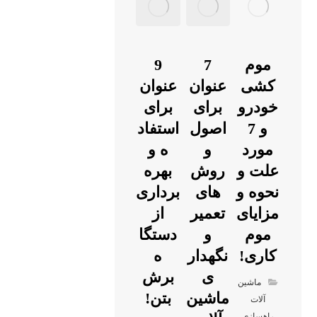
موم
7
9
کشی
عنوان
عنوان
خودرو
برای
برای
و 7
اصول
استفاد
مورد
و
ه و
علت و
روش
بهره
نحوه و
های
برداری
درباره
آخرین
محصولات
مزایای
تعمیر
از
شرکت
مقالات
ما
موم
و
دستگا
کاری!
نگهدار
ه
ی
برش
شرکت
ماشین
زبال
ماشین
بتن!
آلات
کمپرس
ه کش
راهسازی