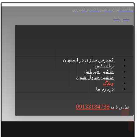
ساخت انواع ماشین آلات و کمپرس
تماس با ما
کمپرس سازی در اصفهان
زباله کش
ماشین قیرپاش
ماشین جدول شوی
وبلاگ
درباره ما
09133184738
تماس با ما