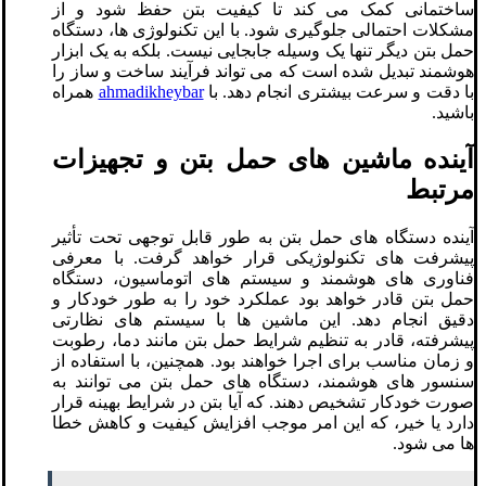
ساختمانی کمک می ‌کند تا کیفیت بتن حفظ شود و از
مشکلات احتمالی جلوگیری شود. با این تکنولوژی‌ ها، دستگاه
حمل بتن دیگر تنها یک وسیله جابجایی نیست. بلکه به یک ابزار
هوشمند تبدیل شده است که می ‌تواند فرآیند ساخت ‌و ساز را
با دقت و سرعت بیشتری انجام دهد. با
ahmadikheybar
همراه
باشید.
آینده ماشین‌ های حمل بتن و تجهیزات
مرتبط
آینده دستگاه‌ های حمل بتن به طور قابل توجهی تحت تأثیر
پیشرفت ‌های تکنولوژیکی قرار خواهد گرفت. با معرفی
فناوری‌ های هوشمند و سیستم‌ های اتوماسیون، دستگاه
حمل بتن قادر خواهد بود عملکرد خود را به طور خودکار و
دقیق انجام دهد. این ماشین‌ ها با سیستم ‌های نظارتی
پیشرفته، قادر به تنظیم شرایط حمل بتن مانند دما، رطوبت
و زمان مناسب برای اجرا خواهند بود. همچنین، با استفاده از
سنسور های هوشمند، دستگاه ‌های حمل بتن می‌ توانند به
صورت خودکار تشخیص دهند. که آیا بتن در شرایط بهینه قرار
دارد یا خیر، که این امر موجب افزایش کیفیت و کاهش خطا
ها می‌ شود.