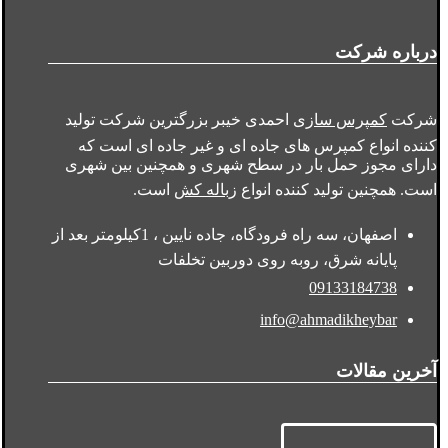
درباره شرکت
شرکت
کمپرس سازی
احمدی خیبر بزرگترین شرکت تولید
کننده انواع کمپرس های جاده ای و غیر جاده ای است که
دارای مجوز حمل بار در سطح شهری و همچنین بین شهری
است. همچنین تولید کننده انواع
زباله کش
است.
اصفهان، سه راه فرودگاه، جاده نایین ، 1کیلومتر بعد از
پایانه شرق، روبه روی دوربین تخلفات
09133184738
info@ahmadikheybar
آخرین مقالات