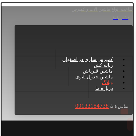
ساخت انواع ماشین آلات و کمپرس
تماس با ما
کمپرس سازی در اصفهان
زباله کش
ماشین قیرپاش
ماشین جدول شوی
وبلاگ
درباره ما
09133184738
تماس با ما