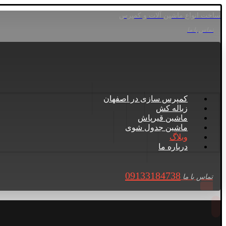
ساخت انواع ماشین آلات و کمپرس
تماس با ما
کمپرس سازی در اصفهان
زباله کش
ماشین قیرپاش
ماشین جدول شوی
وبلاگ
درباره ما
09133184738
تماس با ما