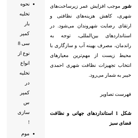
نحوه
شور
موجب افزایش عمر زیرساخت‌های
تخلیه
شهری، کاهش هزینه‌های نظافتی و
بار
ارتقای رضایت شهروندان می‌شود. در
کمپر
استانداردهای بین‌المللی، توجه به
سی 8
راندمان، مصرف بهینه آب و سازگاری با
نوع از
محیط زیست از مهم‌ترین معیارهای
انواع
انتخاب تجهیزات نظافت شهری احمدی
تخلیه
خیبر به شمار می‌رود.
در
کمپر
فهرست تصاویر
س
سازی
شکل 1 استانداردهای جهانی و نظافت
!
فضای سبز
موم