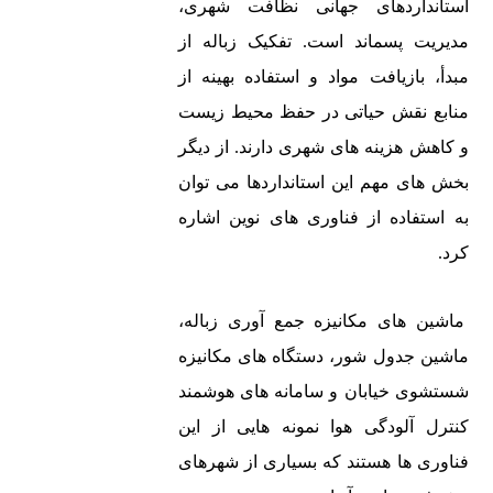
استانداردهای جهانی نظافت شهری،
بهمن 22,
سطح شهری
مدیریت پسماند است. تفکیک زباله از
1404
و همچنین
مبدأ، بازیافت مواد و استفاده بهینه از
بین شهری
منابع نقش حیاتی در حفظ محیط زیست
است.
و کاهش هزینه های شهری دارند. از دیگر
همچنین تولید
بخش های مهم این استانداردها می توان
نحوه تخلیه
کننده انواع
به استفاده از فناوری های نوین اشاره
بار
زباله کش
کرد.
کمپرسی 8
است.
نوع از
ماشین های مکانیزه جمع آوری زباله،
انواع تخلیه
ماشین جدول شور، دستگاه های مکانیزه
اصفهان، سه
شستشوی خیابان و سامانه های هوشمند
در کمپرس
راه فرودگاه،
کنترل آلودگی هوا نمونه هایی از این
سازی!
جاده نایین ،
فناوری ها هستند که بسیاری از شهرهای
دی 13,
1کیلومتر بعد