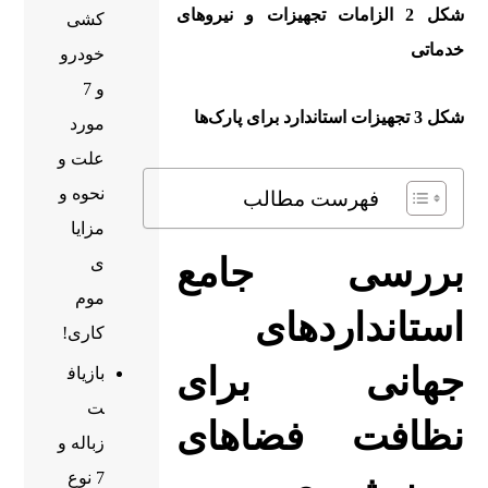
شکل 2 الزامات تجهیزات و نیروهای
کشی
خدماتی
خودرو
و 7
شکل 3 تجهیزات استاندارد برای پارک‌ها
مورد
علت و
نحوه و
فهرست مطالب
مزایا
بررسی جامع
ی
موم
استانداردهای
کاری!
جهانی برای
بازیاف
ت
نظافت فضاهای
زباله و
7 نوع