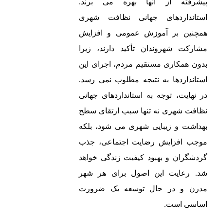
پیشرفته از آنها بهره می برند.
1404
از پایانه
شرق، روبه
استانداردهای جهانی نظافت شهری
روی دوربین
همچنین بر آموزش عمومی و افزایش
تخلفات
مشارکت شهروندان تأکید دارند، زیرا
بدون همکاری مستقیم مردم، اجرای این
09133184738
استانداردها به نتیجه مطلوب نمی رسد.
در نهایت، توجه به استانداردهای جهانی
نظافت شهری نه تنها سبب ارتقای سطح
info@ahmadikheybar
بهداشت و زیبایی شهری می شود، بلکه
موجب افزایش رضایت اجتماعی، جذب
گردشگران و بهبود کیفیت زندگی خواهد
شد. رعایت این اصول برای هر شهر
طراحی سایت در اصفهان
و
سئو سایت در اصفهان
مجموعه
مدرن و در حال توسعه یک ضرورت
اوج شید
09133663640
اساسی است.