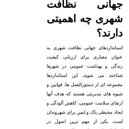
جهانی نظافت
شهری چه اهمیتی
شرکت
زبال
کمپرس
دارند؟
ه کش
سازی
جدول
احمدی خیبر
اتاق
استانداردهای جهانی نظافت شهری به
شوی
بزرگترین
کمپر
عنوان معیاری برای ارزیابی کیفیت
نیسان 07
شرکت تولید
سی
زندگی و بهداشت عمومی در شهرها
مزایای
کننده انواع
شناخته می شوند. این استانداردها
ما
کمپرس های
مهم و
مجموعه ای از دستورالعمل ها، قوانین و
شین
جاده ای و
کاربردی در
شیوه های مدیریتی هستند که هدف آنها
قیرپا
غیر جاده ای
ارتقای سلامت عمومی، کاهش آلودگی و
خصوص
ش
است که
ایجاد محیطی پاک و ایمن برای شهروندان
ماشین
دارای مجوز
است. یکی از مهم ترین اصول در
پاکسازی!
حمل بار در