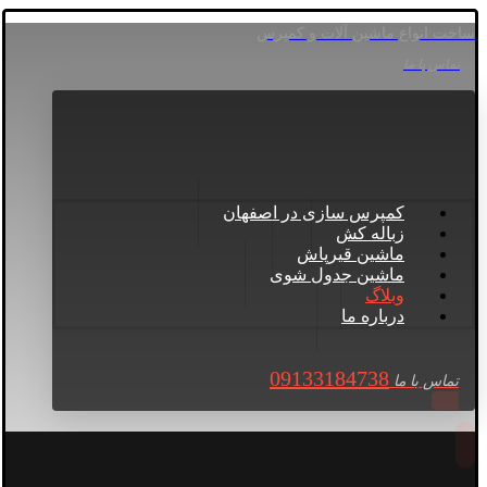
ساخت انواع ماشین آلات و کمپرس
تماس با ما
کمپرس سازی در اصفهان
زباله کش
ماشین قیرپاش
ماشین جدول شوی
وبلاگ
درباره ما
09133184738
تماس با ما