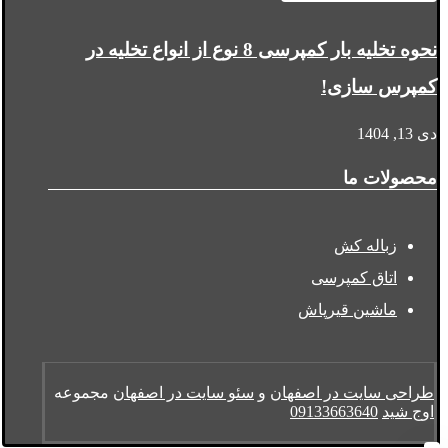
نحوه تخلیه بار کمپرسی 8 نوع از انواع تخلیه در
کمپرس سازی!
دی 13, 1404
محصولات ما
زباله کش
اتاق کمپرسی
ماشین قیرپاش
طراحی سایت در اصفهان
و
سئو سایت در اصفهان
مجموعه
اوج شید
09133663640