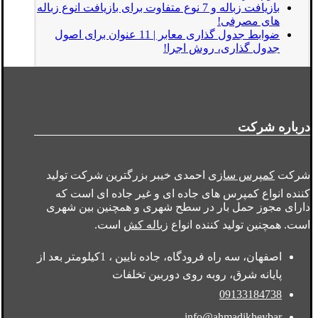
بازیافت زباله و 7 نوع متفاوت برای بازیافت انوع زباله
های مصرفی!
ضوابط جدول گذاری معابر | 11 عنوان برای اصول
جدول گذاری، روش اجرا!
درباره شرکت
شرکت
کمپرس سازی
احمدی خیبر بزرگترین شرکت تولید
کننده انواع کمپرس های جاده ای و غیر جاده ای است که
دارای مجوز حمل بار در سطح شهری و همچنین بین شهری
است. همچنین تولید کننده انواع
زباله کش
است.
اصفهان، سه راه فرودگاه، جاده نایین ، 1کیلومتر بعد از
پایانه شرق، روبه روی دوربین تخلفات
09133184738
info@ahmadikheybar