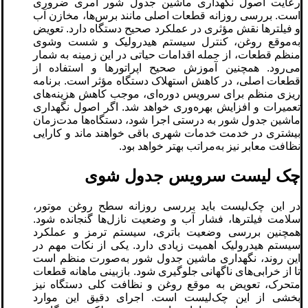
رعایت اصول نگهداری ماشین جدول شور امری ضروری
است. بررسی روزانه قطعات اصلی مانند برس‌ها، مخازن آب
و فیلترها نقش مؤثری در عملکرد صحیح دستگاه دارد. تعویض
به‌موقع روغن، کنترل سیستم هیدرولیک و شست ‌وشوی
منظم قطعات، از جمله اقدامات حیاتی در این زمینه به شمار
می‌رود. همچنین آموزش صحیح اپراتورها و استفاده از
قطعات اصلی، در کاهش استهلاک دستگاه مؤثر است. برنامه‌
ریزی منظم برای سرویس دوره‌ای، موجب کاهش هزینه‌های
تعمیرات و افزایش بهره‌وری خواهد شد. اگر اصول نگهداری
ماشین جدول شور به ‌درستی اجرا شود، دستگاه‌ها مدت‌زمان
بیشتری در خدمت خدمات شهری باقی خواهند ماند و کارایی
نظافت معابر نیز به‌مراتب بهتر خواهد بود.
چک‌ لیست سرویس جدول ‌شوی
در این چک‌لیست باید بررسی روزانه سطح روغن موتور،
سلامت فیلترها، فشار آب و وضعیت نازل‌ها گنجانده شود.
همچنین بررسی وضعیت باتری، سیستم ترمز و عملکرد
سیستم هیدرولیک اهمیت زیادی دارد. یکی از نکات مهم در
این روند، نگهداری ماشین جدول شور به‌صورت منظم است
تا از خرابی‌های ناگهانی جلوگیری شود. بازبینی ماهانه قطعات
متحرک، تعویض به‌ موقع روغن و نظافت کلی دستگاه نیز
بخشی از این چک‌لیست است. اجرای دقیق این موارد