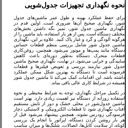
نحوه نگهداری تجهیزات جدول‌شویی
برای حفظ عملکرد بهینه و طول عمر ماشین‌های جدول
شور، نگهداری صحیح آن‌ها ضروری است. اولین قدم در
نگهداری ماشین جدول شور، تمیز نگه داشتن بخش‌های
مختلف دستگاه است. پس از هر بار استفاده، باید ماشین را از
هرگونه آلودگی و گرد و غبار پاک کنید. علاوه بر این، نگهداری
ماشین جدول شور شامل بررسی منظم قطعات حساس
دستگاه مانند پمپ‌ها و موتور می‌شود. همچنین، روغن‌کاری
قطعات متحرک دستگاه به‌طور دوره‌ای باعث کاهش
ساییدگی و خرابی می‌شود. در نهایت، نگهداری صحیح ماشین
جدول شور نیازمند بررسی و تعویض فیلترها و قطعات
فرسوده است تا دستگاه به بهترین شکل ممکن عملکرد
داشته باشد. این اقدامات کمک می‌کند تا ماشین جدول شور
همیشه در شرایط کاری عالی باقی بماند.
در تکمیل مراحل نگهداری، توجه به شرایط محیطی و نحوه
استفاده روزانه از دستگاه نیز اهمیت زیادی دارد. بهتر است
ماشین جدول‌شور در محلی خشک و دور از تابش مستقیم
آفتاب نگهداری شود تا قطعات الکترونیکی و لاستیکی دچار
فرسودگی زودرس نشوند. همچنین پیشنهاد می‌شود قبل از
هر بار روشن کردن دستگاه، اپراتور با انجام یک بررسی
کوتاه، از سلامت کابل‌ها، اتصالات، شلنگ‌ها و میزان مناسب