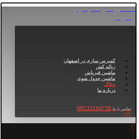
ساخت انواع ماشین آلات و کمپرس
تماس با ما
کمپرس سازی در اصفهان
زباله کش
ماشین قیرپاش
ماشین جدول شوی
وبلاگ
درباره ما
09133184738
تماس با ما