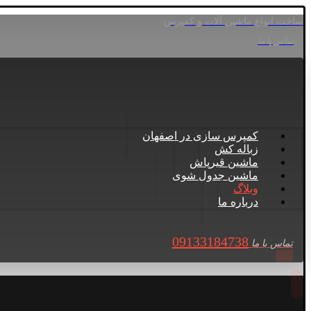
ساخت انواع ماشین آلات و کمپرس
تماس با ما
کمپرس سازی در اصفهان
زباله کش
ماشین قیرپاش
ماشین جدول شوی
وبلاگ
درباره ما
09133184738
تماس با ما