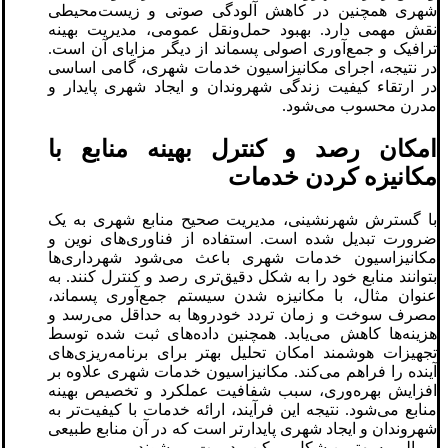
شهری همچنین در کاهش آلودگی صوتی و زیست‌محیطی
نقش مهمی دارد. بهبود حمل‌ونقل عمومی، مدیریت بهینه
ترافیک و جمع‌آوری اصولی پسماند از دیگر مزایای آن است.
در نتیجه، اجرای مکانیزاسیون خدمات شهری، گامی اساسی
در ارتقاء کیفیت زندگی شهروندان و ایجاد شهری پایدار و
مدرن محسوب می‌شود.
امکان رصد و کنترل بهینه منابع با
مکانیزه کردن خدمات
با گسترش شهرنشینی، مدیریت صحیح منابع شهری به یک
ضرورت تبدیل شده است. استفاده از فناوری‌های نوین و
مکانیزاسیون خدمات شهری باعث می‌شود شهرداری‌ها
بتوانند منابع خود را به شکل دقیق‌تری رصد و کنترل کنند. به
عنوان مثال، با مکانیزه شدن سیستم جمع‌آوری پسماند،
مصرف سوخت و زمان تردد خودروها به حداقل می‌رسد و
هزینه‌ها کاهش می‌یابد. همچنین داده‌های ثبت شده توسط
تجهیزات هوشمند امکان تحلیل بهتر برای برنامه‌ریزی‌های
آینده را فراهم می‌کند. مکانیزاسیون خدمات شهری علاوه بر
افزایش بهره‌وری، سبب شفافیت عملکرد و تخصیص بهینه
منابع می‌شود. نتیجه این فرآیند، ارائه خدمات با کیفیت‌تر به
شهروندان و ایجاد شهری پایدارتر است که در آن منابع طبیعی
و مالی به بهترین شکل ممکن مدیریت می‌شوند.