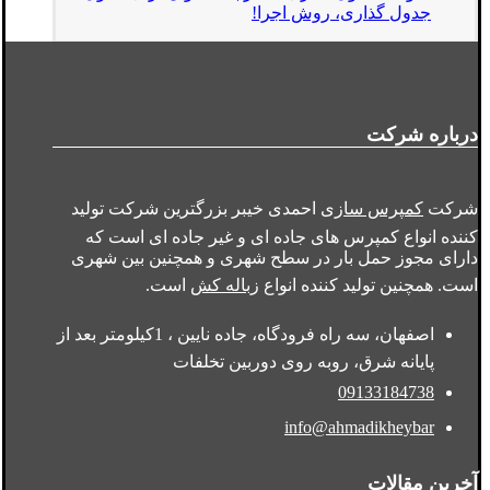
جدول گذاری، روش اجرا!
درباره شرکت
شرکت
کمپرس سازی
احمدی خیبر بزرگترین شرکت تولید
کننده انواع کمپرس های جاده ای و غیر جاده ای است که
دارای مجوز حمل بار در سطح شهری و همچنین بین شهری
است. همچنین تولید کننده انواع
زباله کش
است.
اصفهان، سه راه فرودگاه، جاده نایین ، 1کیلومتر بعد از
پایانه شرق، روبه روی دوربین تخلفات
09133184738
info@ahmadikheybar
آخرین مقالات