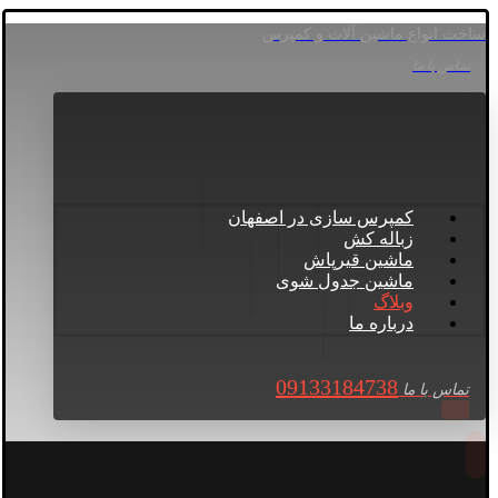
ساخت انواع ماشین آلات و کمپرس
تماس با ما
کمپرس سازی در اصفهان
زباله کش
ماشین قیرپاش
ماشین جدول شوی
وبلاگ
درباره ما
09133184738
تماس با ما