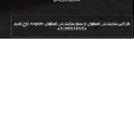
طراحی سایت در اصفهان
و
سئو سایت در اصفهان
مجموعه
اوج شید
09133663640