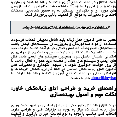
باعث اختلال در عملیات جمع‌ آوری و تخلیه زباله‌ ها شود و زمان و
هزینه ‌های زیادی را به همراه داشته باشد. بنابراین، انجام بازرسی
‌های دوره ‌ای و نگهداری پیشگیرانه به‌ منظور شناسایی مشکلات
احتمالی و تعمیرات به ‌موقع، از اهمیت بالایی برخوردار است.
07 عنوان برای بهترین استفاده از انرژی‌ های تجدید پذیر
تعمیرات فنی کامیون حمل زباله باید شامل تعویض قطعات فرسوده،
استفاده از مواد ضدخوردگی و به‌روزرسانی سیستم‌های ایمنی باشد.
سیستم‌های هیدرولیک که نقش حیاتی در فرآیند تخلیه دارند، باید
به ‌طور منظم چک شوند تا از کارکرد صحیح و جلوگیری از خرابی‌های
احتمالی اطمینان حاصل شود. همچنین، سیستم ‌های ایمنی مانند قفل
‌های ایمنی و سیستم‌ های هشدار دهنده باید همواره فعال باشند تا
از بروز حوادث جلوگیری شود. در نتیجه، نگهداری و تعمیرات فنی
کامیون حمل زباله نقش اساسی در حفظ کارایی، کاهش هزینه ‌ها و
افزایش ایمنی در عملیات جمع ‌آوری و تخلیه زباله ‌ها دارند. با
ahmadikheybar
همراه باشید.
راهنمای خرید و طراحی اتاق زباله‌کش خاور:
نکات مهم و اصول بهینه‌سازی
خرید اتاق زباله ‌کش خاور یکی از مراحل اساسی در تجهیز خودروهای
حمل زباله است که نیاز به توجه به جزئیات فنی و طراحی دارد.
انتخاب اتاق مناسب با توجه به نوع فعالیت، میزان بارگیری و کیفیت