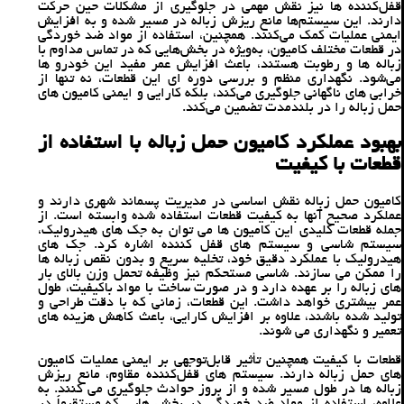
قفل‌کننده‌ ها نیز نقش مهمی در جلوگیری از مشکلات حین حرکت
دارند. این سیستم‌ها مانع ریزش زباله در مسیر شده و به افزایش
ایمنی عملیات کمک می‌کنند. همچنین، استفاده از مواد ضد خوردگی
در قطعات مختلف کامیون، به‌ویژه در بخش‌هایی که در تماس مداوم با
زباله‌ ها و رطوبت هستند، باعث افزایش عمر مفید این خودرو ها
می‌شود. نگهداری منظم و بررسی دوره‌ ای این قطعات، نه تنها از
خرابی‌ های ناگهانی جلوگیری می‌کند، بلکه کارایی و ایمنی کامیون ‌های
حمل زباله را در بلندمدت تضمین می‌کند.
بهبود عملکرد کامیون حمل زباله با استفاده از
قطعات با کیفیت
کامیون حمل زباله نقش اساسی در مدیریت پسماند شهری دارند و
عملکرد صحیح آنها به کیفیت قطعات استفاده‌ شده وابسته است. از
جمله قطعات کلیدی این کامیون‌ ها می ‌توان به جک‌ های هیدرولیک،
سیستم شاسی و سیستم‌ های قفل ‌کننده اشاره کرد. جک‌ های
هیدرولیک با عملکرد دقیق خود، تخلیه سریع و بدون نقص زباله‌ ها
را ممکن می‌ سازند. شاسی مستحکم نیز وظیفه تحمل وزن بالای بار
های زباله را بر عهده دارد و در صورت ساخت با مواد باکیفیت، طول
عمر بیشتری خواهد داشت. این قطعات، زمانی که با دقت طراحی و
تولید شده باشند، علاوه بر افزایش کارایی، باعث کاهش هزینه ‌های
تعمیر و نگهداری می‌ شوند.
قطعات با کیفیت همچنین تأثیر قابل‌توجهی بر ایمنی عملیات کامیون‌
های حمل زباله دارند. سیستم ‌های قفل‌کننده مقاوم، مانع ریزش
زباله‌ ها در طول مسیر شده و از بروز حوادث جلوگیری می ‌کنند. به