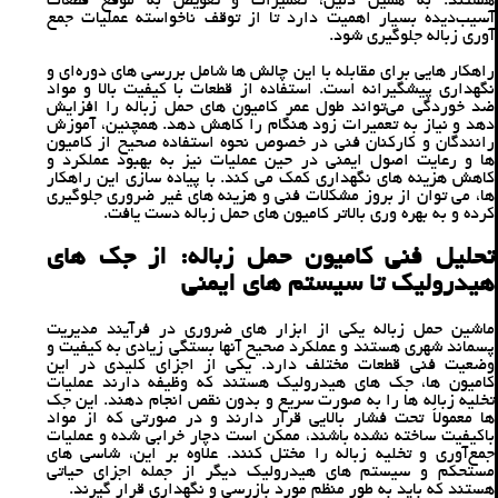
هستند. به همین دلیل، تعمیرات و تعویض به ‌موقع قطعات
آسیب‌دیده بسیار اهمیت دارد تا از توقف ناخواسته عملیات جمع
‌آوری زباله جلوگیری شود.
راهکار هایی برای مقابله با این چالش‌ ها شامل بررسی ‌های دوره‌ای و
نگهداری پیشگیرانه است. استفاده از قطعات با کیفیت بالا و مواد
ضد خوردگی می‌تواند طول عمر کامیون‌ های حمل زباله را افزایش
دهد و نیاز به تعمیرات زود هنگام را کاهش دهد. همچنین، آموزش
رانندگان و کارکنان فنی در خصوص نحوه استفاده صحیح از کامیون
‌ها و رعایت اصول ایمنی در حین عملیات نیز به بهبود عملکرد و
کاهش هزینه‌ های نگهداری کمک می ‌کند. با پیاده‌ سازی این راهکار
ها، می ‌توان از بروز مشکلات فنی و هزینه‌ های غیر ضروری جلوگیری
کرده و به بهره ‌وری بالاتر کامیون ‌های حمل زباله دست یافت.
تحلیل فنی کامیون حمل زباله: از جک ‌های
هیدرولیک تا سیستم‌ های ایمنی
ماشین حمل زباله یکی از ابزار های ضروری در فرآیند مدیریت
پسماند شهری هستند و عملکرد صحیح آنها بستگی زیادی به کیفیت و
وضعیت فنی قطعات مختلف دارد. یکی از اجزای کلیدی در این
کامیون‌ ها، جک ‌های هیدرولیک هستند که وظیفه دارند عملیات
تخلیه زباله‌ ها را به ‌صورت سریع و بدون نقص انجام دهند. این جک
‌ها معمولاً تحت فشار بالایی قرار دارند و در صورتی که از مواد
باکیفیت ساخته نشده باشند، ممکن است دچار خرابی شده و عملیات
جمع‌آوری و تخلیه زباله را مختل کنند. علاوه بر این، شاسی‌ های
مستحکم و سیستم ‌های هیدرولیک دیگر از جمله اجزای حیاتی
هستند که باید به ‌طور منظم مورد بازرسی و نگهداری قرار گیرند.