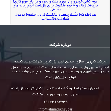
موم کشی خودرو و 7 مورد علت و نحوه و مزایای موم کاری!
بازیافت زباله و 7 نوع متفاوت برای بازیافت انوع زباله های
مصرفی!
ضوابط جدول گذاری معابر | 11 عنوان برای اصول جدول
گذاری، روش اجرا!
درباره شرکت
شرکت
کمپرس سازی
احمدی خیبر بزرگترین شرکت تولید کننده
انواع کمپرس های جاده ای و غیر جاده ای است که دارای مجوز حمل
بار در سطح شهری و همچنین بین شهری است. همچنین تولید کننده
انواع
زباله کش
است.
اصفهان، سه راه فرودگاه، جاده نایین ، 1کیلومتر بعد از پایانه
شرق، روبه روی دوربین تخلفات
09133184738
info@ahmadikheybar