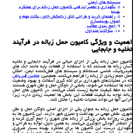
سیستم‌ های ایمنی
نگهداری و تعمیرات فنی کامیون‌ حمل زباله برای عملکرد
بهینه
راهنمای خرید و طراحی اتاق زباله‌کش خاور: نکات مهم و
اصول بهینه‌سازی
جمع بندی مطالب
سوالات متداول
اهمیت و ویژگی کامیون حمل زباله در فرآیند
تخلیه و جابجایی
کامیون حمل زباله یکی از اجزای حیاتی در فرآیند جابجایی و تخلیه
آسان زباله ‌ها هستند که با استفاده از قطعات پایه مانند جک‌ های
هیدرولیک، شاسی مستحکم و سیستم ‌های قفل‌کننده ایمن، امکان
حمل حجم زیادی از زباله را فراهم می‌کنند. همچنین،
ماشین‌ قیرپاش
که در عملیات‌های شهرداری برای لکه ‌گیری آسفالت و بهبود وضعیت
جاده‌ ها استفاده می ‌شوند، بخشی از ناوگان حمل و نقل شهری هستند
که به حفظ کیفیت محیط زیست کمک می‌کنند. در کامیون‌ های حمل
زباله، توجه به کیفیت قطعات این بخش‌ ها اهمیت زیادی دارد، زیرا
خرابی آنها می ‌تواند عملیات تخلیه را مختل کند.
کامیون حمل زباله به عنوان یکی از اجزای اصلی ناوگان حمل و نقل
شهری، نقش مهمی در بهداشت و تمیزی شهر دارند. این کامیون ‌ها به
صورت روزانه بخش بزرگی از زباله ‌های شهری را جمع ‌آوری کرده و
از انتشار آلودگی جلوگیری می‌کنند. به همین دلیل، توجه به طراحی و
نگهداری درست این کامیون ‌ها برای عملکرد بهینه بسیار ضروری
است. در کنار کامیون‌ های حمل زباله، ماشین‌های شهرداری دیگری