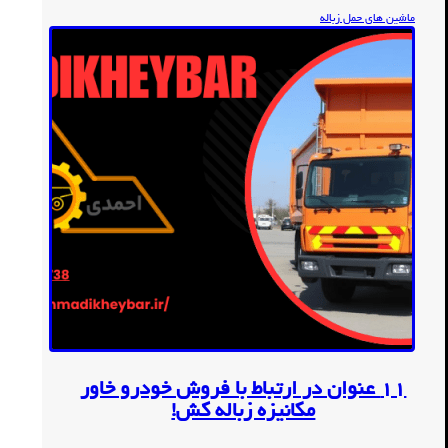
ماشین های حمل زباله
11 عنوان در ارتباط با فروش خودرو خاور
مکانیزه زباله کش!