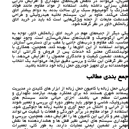
متریال، می‌تواند در کاهش هزینه‌های نگهداری و افزایش کارایی
نقش بسزایی داشته باشد. استفاده از مواد مقاوم مانند فولاد
ضدزنگ یا آلومینیوم سبک برای ساخت بدنه، به دوام بیشتر اتاق
کمک می‌کند. علاوه بر این، سیستم تخلیه هیدرولیکی و طراحی
ضدنشت مایعات از جمله ویژگی‌هایی است که باید در خرید اتاق
زباله‌کش خاور در نظر گرفته شود.
یکی دیگر از جنبه‌های مهم در خرید اتاق زباله‌کش خاور، توجه به
طراحی ارگونومیک و قابلیت‌های سفارشی‌سازی است. وجود تهویه
مناسب، کف مقاوم و درب‌های جانبی یا عقب برای دسترسی آسان‌تر،
می‌تواند استفاده از این اتاق‌ها را بهینه کند. همچنین، همکاری با
تولیدکنندگان معتبر که خدمات پس از فروش و گارانتی ارائه
می‌دهند، تضمین کیفیت و ماندگاری محصول را افزایش می‌دهد. با
در نظر گرفتن این نکات و بررسی دقیق نیازها، می‌توانید یک انتخاب
هوشمندانه برای تجهیز خودروی حمل زباله خود داشته باشید.
جمع بندی مطالب
تریلی حمل زباله یا کامیون حمل زباله از ابزار های کلیدی در مدیریت
پسماند شهری هستند که برای عملکرد بهینه، نیازمند نگهداری و
تعمیرات منظم می ‌باشند. اجزای حیاتی مانند سیستم ‌های
هیدرولیک، شاسی و موتور باید به‌طور دوره ‌ای بررسی و تعمیر شوند
تا از خرابی و اختلال در جمع‌ آوری و تخلیه زباله ‌ها جلوگیری شود.
استفاده از مواد مقاوم در برابر خوردگی و قطعات با کیفیت می‌ تواند
طول عمر و کارایی این کامیون‌ ها را افزایش دهد. همچنین، بررسی و
نگهداری سیستم‌ های ایمنی نظیر قفل ‌ها و هشداردهنده‌ ها نقش
مهمی در تضمین ایمنی عملیات دارند. به ‌طور کلی، تعمیرات