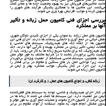
مانند ماشین‌های قیرپاش نیز به بهبود وضعیت جاده‌ ها و معابر کمک
می‌کنند. این ماشین ‌ها با همکاری یکدیگر، فرآیند های شهری را
تسهیل کرده و موجب افزایش بهره‌ وری می ‌شوند.
بررسی اجزای فنی کامیون حمل زباله و تأثیر
آنها بر عملکرد
کامیون ‌های حمل زباله، به‌ عنوان یکی از اجزای کلیدی ناوگان شهری،
نقش حیاتی در جمع‌ آوری و جابجایی پسماند ها دارند. اجزای فنی این
کامیون ‌ها، از جمله جک‌ های هیدرولیک، سیستم‌ های شاسی، و
قطعات ایمنی، تأثیر زیادی در عملکرد بهینه و کارآیی آنها دارند. جک
‌های هیدرولیک، که برای تخلیه سریع زباله‌ ها به کار می ‌روند، باید از
کیفیت بالایی برخوردار باشند تا در شرایط مختلف به‌ طور مؤثر عمل
کنند. همچنین، سیستم شاسی مستحکم از اهمیت ویژه‌ای برخوردار
است، زیرا توانایی حمل بار های سنگین و مقاوم در برابر فشار را
دارد. این اجزا، در کنار یکدیگر، موجب عملکرد بهتر و ایمن‌ تر
کامیون حمل زباله می ‌شوند.
زباله کش* و انواع کامیون های حمل 1 و کارکرد ان!
در کنار اجزای هیدرولیک و شاسی، توجه به سیستم ‌های قفل‌کننده
ایمن نیز اهمیت دارد. این سیستم‌ ها کمک می ‌کنند تا زباله ‌ها در
حین حرکت از کامیون خارج نشوند و عملیات جمع ‌آوری به ‌طور مؤثر و
بدون مشکل انجام شود. به ‌علاوه، استفاده از مواد مقاوم در برابر