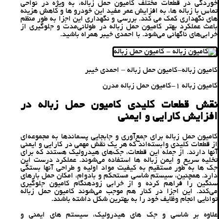
خوردگی در قطعات مختلف کامیون حمل زباله، به ‌ویژه در نواحی
تماس با زباله ‌ها، به افزایش عمر مفید این خودرو ها و کاهش هزینه
‌های نگهداری کمک می ‌کند. بررسی و نگهداری این اجزا به ‌طور منظم
باعث عملکرد بهتر کامیون ‌حمل زباله در طولانی‌مدت و جلوگیری از
خرابی‌های ناگهانی می‌شود. با احمدی خیبر همراه باشید.
کامیون زباله-کامیون‌ حمل زباله – احمدی خیبر
کامیون زباله 1-کامیون حمل زباله مدرن
نقش قطعات کلیدی کامیون‌ حمل زباله در
افزایش کارایی و ایمنی
کامیون حمل زباله برای جمع‌آوری و جابجایی پسماندها به مجموعه‌ای
از قطعات کلیدی وابسته‌اند که هر یک نقش مهمی در کارایی و ایمنی
آنها دارند. از جمله این قطعات، جک‌های هیدرولیک هستند که برای
تخلیه سریع و ایمن زباله ‌ها استفاده می‌شوند. عملکرد درست این
جک ‌ها به ‌طور مستقیم به کیفیت مواد اولیه و طراحی آنها بستگی
دارد. همچنین، سیستم شاسی مستحکم و بادوام، امکان حمل بارهای
سنگین را فراهم کرده و از خرابی زودهنگام کامیون جلوگیری
می‌کند. این اجزا در کنار هم موجب می‌شوند کامیون حمل زباله
توانایی انجام وظایف خود را به بهترین شکل داشته باشند.
علاوه بر شاسی و جک‌ های هیدرولیک، سیستم ‌های ایمنی و