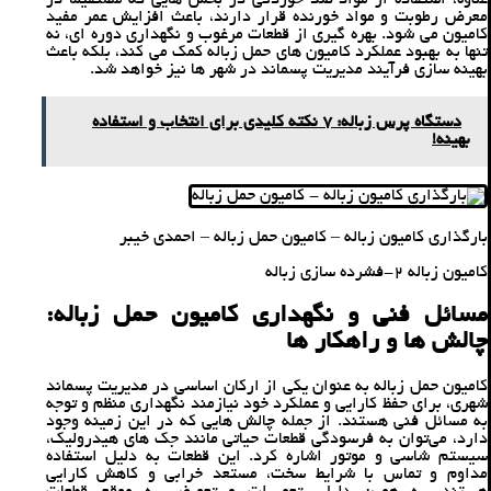
‌علاوه، استفاده از مواد ضد خوردگی در بخش‌ هایی که مستقیماً در
معرض رطوبت و مواد خورنده قرار دارند، باعث افزایش عمر مفید
کامیون می ‌شود. بهره ‌گیری از قطعات مرغوب و نگهداری دوره ‌ای، نه
تنها به بهبود عملکرد کامیون ‌های حمل زباله کمک می‌ کند، بلکه باعث
بهینه‌ سازی فرآیند مدیریت پسماند در شهر ها نیز خواهد شد.
دستگاه پرس زباله: 7 نکته کلیدی برای انتخاب و استفاده
بهینه!
بارگذاری کامیون زباله – کامیون‌ حمل زباله – احمدی خیبر
کامیون زباله 2-فشرده سازی زباله
مسائل فنی و نگهداری کامیون حمل زباله:
چالش‌ ها و راهکار ها
کامیون حمل زباله به ‌عنوان یکی از ارکان اساسی در مدیریت پسماند
شهری، برای حفظ کارایی و عملکرد خود نیازمند نگهداری منظم و توجه
به مسائل فنی هستند. از جمله چالش ‌هایی که در این زمینه وجود
دارد، می‌توان به فرسودگی قطعات حیاتی مانند جک ‌های هیدرولیک،
سیستم شاسی و موتور اشاره کرد. این قطعات به دلیل استفاده
مداوم و تماس با شرایط سخت، مستعد خرابی و کاهش کارایی