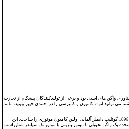
ناوری واگن های اسبی بود و برخی از تولیدکنندگان پیشگام از تجارت
ما می توانید انواع کامیون و کمپرسی را در احمدی خیبر ببینید. مانند
کامیون ها به دلیل توانایی آنها در تحویل مستقیم کالا به گیرندگان، تقریباً از انحصار کامل در تحویل بار درون شهری برخوردار هستند. در سال 1896 گوتلیب دایملر آلمانی اولین کامیون موتوری را ساخت. این
ه محرک با دو سرعت به جلو و یکی در عقب بود. در سال 1898 شرکت وینتون ایالات متحده یک واگن تحویلی با موتور بنزینی با موتور تک سیلندر شش اسب