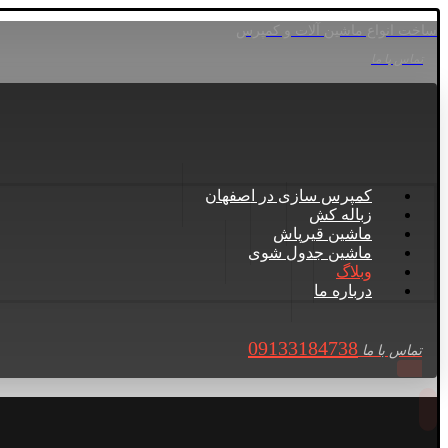
ساخت انواع ماشین آلات و کمپرس
تماس با ما
کمپرس سازی در اصفهان
زباله کش
ماشین قیرپاش
ماشین جدول شوی
وبلاگ
درباره ما
09133184738
تماس با ما