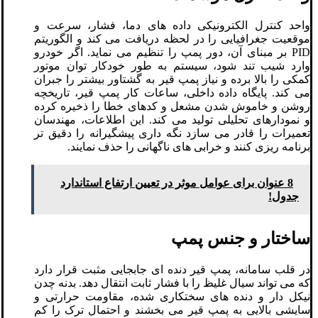
واحد کنترل الکترونیکی داده ‌های دما، فشار، سرعت و
موقعیت جغرافیایی را در لحظه دریافت می‌ کند و الگوریتم
PID بر مبنای آن، دور پمپ را تنظیم می ‌نماید. اگر خودرو
وارد شیب تند شود، سیستم به‌ طور خودکار توان موتور
کمکی را بالا برده و نیاز پمپ قیر به گشتاور بیشتر را جبران
می‌ کند. پایگاه داده داخلی، ساعات کار پمپ قیر، تاریخچه
روشن‌ و خاموش‌ شدن مشعل و کدهای خطا را ذخیره کرده
و نمودارهای تحلیلی تولید می‌ کند. این اطلاعات، مهندسان
تعمیرات را قادر می ‌سازد نگه ‌داری پیشگیرانه را دقیق ‌تر
برنامه ‌ریزی کنند و خرابی ‌های ناگهانی را حذف نمایند.
8 عنوان برای عوامل موثر در تعیین ارتفاع استاندارد
جدول!
ساختار و جنس پمپ
در قلب سامانه، پمپ قیر دنده ‌ای جابجایی مثبت قرار دارد
که می ‌تواند سیال غلیظ را با فشار ثابت انتقال دهد. بدنه چدن
نیکل ‌دار و دنده ‌های سختکاری‌ شده، مقاومت حرارتی و
سایشی بالایی به پمپ قیر می ‌بخشند و احتمال ترک را کم