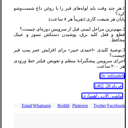
1.هر چند وقت باید لوله‌های قیر را با روغن داغ شست‌وشو
کرد؟
پایان هر شیفت کاری (تقریباً هر ۸ ساعت).
2.مهم‌ترین مراحل ایمنی قبل از سرویس دوره‌ای چیست؟
قطع و قفل کلید برق، پوشیدن دستکش نسوز و عینک
محافظ.
3.توصیهٔ کلیدی «احمدی خیبر» برای افزایش عمر پمپ قیر
چیست؟
اجرای سرویس پیشگیرانهٔ منظم و تعویض فیلتر خط ورودی
هر ۲۰۰ ساعت.
Dr_rafizadeh
خرداد 28, 1402
ماشین آلات راهسازی
Email
Whatsapp
Reddit
Pinterest
Twitter
Facebook