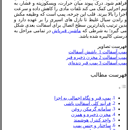
فراهم شود. درک پیوند میان حرارت، ویسکوزیته و فشار، به
تیم اجرایی کمک می‌ کند تلفات مادی را کاهش داده و سرعت
اجرا را بالا ببرند. قلب این چرخه، پمپ است که وظیفه مکش
و راندن سیال غلیظ تا نازل ‌های اسپری را بر عهده دارد و
بدین‌ ترتیب پایدارترین سطح اتصال برای آسفالت بعدی شکل
می ‌گیرد؛ به ‌شرطی که
ماشین قیرپاش
در تمامی مراحل به‌
درستی کالیبره شده باشد.
فهرست تصاویر
پمپ آسفالت 1 پاشش آسفالت
پمپ آسفالت 2 مخزن ذخیره قیر
پمپ آسفالت 3 پمپ قیر دنده‌ای
فهرست مطالب
پمپ قیر و نگاه اجمالی به اجزا
فرآیند کلی آسفالت‌ پاشی
سامانه گرمکن روغن
مخزن ذخیره و همزن
واحد کنترل هوشمند
ساختار و جنس پمپ