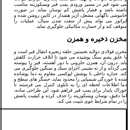
می ‌شود قیر در مسیر ورودی پمپ قیر ویسکوزیته مناسب
داشته باشد و فشار پاشش کم نوسان بماند. در صورت
خاموشی ناگهانی مشعل، آژیر هشدار در کابین روشن شده و
اپراتور می ‌تواند پیش از سفت شدن سیال، عملیات را
متوقف کند و از خسارت مکانیکی جلوگیری نماید.
مخزن ذخیره و همزن
مخزن فولادی دولایه نخستین حلقه زنجیره انتقال قیر است و
با عایق پشم‌ سنگ پوشیده می ‌شود تا اتلاف حرارت کاهش
یابد. درون آن، همزن حلزونی با دور آهسته، قیر را پیوسته
می ‌گرداند و از ته ‌نشینی اجزای سبک و سنگین جلوگیری می
‌کند. جداره داخلی با پوشش اپوکسی مقاوم به دما پوشانده
شده تا خوردگی شیمیایی را محدود نماید. حسگر های سطح و
دما اطلاعات لحظه ‌ای را به تابلوی کنترل می ‌فرستند تا
خوراک پایدار برای پمپ قیر فراهم شود. این طراحی ساده،
اما دقیق، نوسان ویسکوزیته را حذف کرده و کیفیت پاشش
را در تمام شرایط جوی تثبیت می‌ کند.