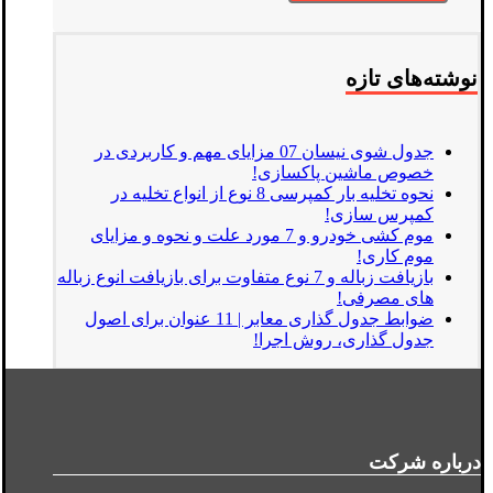
نوشته‌های تازه
جدول شوی نیسان 07 مزایای مهم و کاربردی در
خصوص ماشین پاکسازی!
نحوه تخلیه بار کمپرسی 8 نوع از انواع تخلیه در
کمپرس سازی!
موم کشی خودرو و 7 مورد علت و نحوه و مزایای
موم کاری!
بازیافت زباله و 7 نوع متفاوت برای بازیافت انوع زباله
های مصرفی!
ضوابط جدول گذاری معابر | 11 عنوان برای اصول
جدول گذاری، روش اجرا!
درباره شرکت