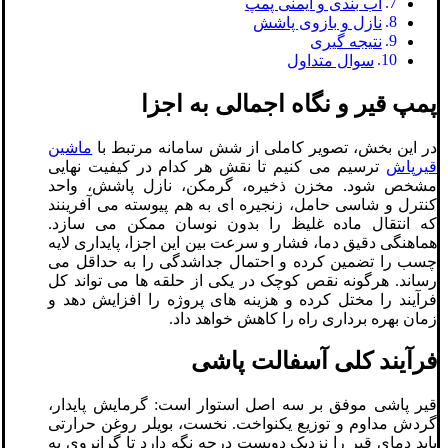
آب ‌بندی و ایمنی پمپ
نازل و بازوی پاشش
نتیجه گیری
سوال متداول
پمپ قیر و نگاه اجمالی به اجزا
در این بخش، تصویر کاملی از شش سامانه مرتبط با
ماشین
قیرپاش
ترسیم می ‌کنیم تا نقش هر کدام در کیفیت نهایی
مشخص شود. مخزن ذخیره، گرمکن، نازل پاشش، واحد
کنترل و شاسی حامل، زنجیره‌ ای به‌ هم ‌پیوسته می ‌آفرینند
که انتقال ماده غلیظ را بدون نوسان ممکن می ‌سازد.
هماهنگی دقیق دما، فشار و سرعت بین این اجزا، پایداری لایه
چسب را تضمین کرده و احتمال جداشدگی را به حداقل می
‌رساند. هرگونه نقص کوچک در یکی از حلقه‌ ها می‌ تواند کل
فرآیند را مختل کرده و هزینه‌ های پروژه را افزایش دهد و
زمان بهره ‌برداری راه را کاهش خواهد داد.
فرآیند کلی آسفالت‌ پاشی
قیر پاشی موفق بر سه اصل استوار است: گرمایش پایدار،
گردش مداوم و توزیع یکنواخت. نخست، بویلر روغن حرارتی
باید دمای قیر را نزدیک دویست درجه نگه دارد تا گرانروی به