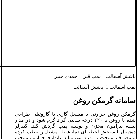
پاشش آسفالت – پمپ قیر – احمدی خیبر
پمپ آسفالت 1 پاشش آسفالت
سامانه گرمکن روغن
گرمکن روغن حرارتی با مشعل گازی یا گازوئیلی طراحی
شده تا روغن تا ۲۲۰ درجه سانتی‌ گراد گرم شود و در مدار
بسته پیرامون مخزن و پوسته پمپ گردش کند. کنترلر
دیجیتال با سنجش لحظه‌ ای دما، شعله مشعل را تنظیم کرده
و مصرف سوخت را بهینه می‌ نماید. پایداری حرارتی موجب