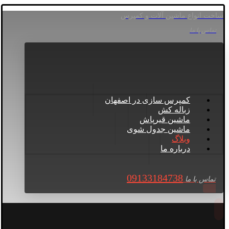
ساخت انواع ماشین آلات و کمپرس
تماس با ما
کمپرس سازی در اصفهان
زباله کش
ماشین قیرپاش
ماشین جدول شوی
وبلاگ
درباره ما
09133184738
تماس با ما