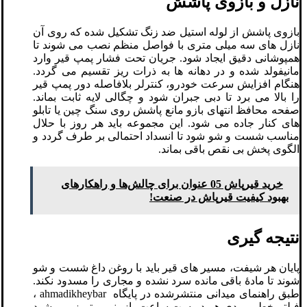
نازل و بازوی پاشش
بازوی پاشش از لوله استیل ضد زنگ تشکیل شده که روی آن
نازل ‌های سه میلی ‌متری با فواصل منظم نصب می ‌شوند تا
همپوشانی دقیق ایجاد شود. جریان تحت فشار پمپ قیر وارد
مانیفولد شده و در دهانه‌ ها به ذرات ریز تقسیم می‌ گردد.
هنگام افزایش سرعت خودرو، کنترلر بلافاصله دور پمپ قیر
را بالا می ‌برد تا دبی جبران شود و چگالی لایه ثابت بماند.
صفحه محافظ انتهای بازو مانع پاشش روی سنگ ‌چین یا تابلو
های کنار جاده می ‌شود. این مجموعه باید هر روز با حلال
مناسب شست‌ و شو شود تا انسداد احتمالی بر طرف گردد و
الگوی پخش بی‌ نقص باقی بماند.
خرید قیرپاش 05 عنوان برای چالش‌ها و راهکارهای
بهبود کیفیت قیرپاش در صنعت!
نتیجه گیری
پایان هر شیفت، مسیر های قیر باید با روغن داغ شست‌ و شو
شوند تا مادهٔ باقی ‌مانده سرد نشده و مجاری را مسدود نکند.
طبق راهنمای میدانی منتشرشده در پایگاه ahmadikheybar ،
فیلتر خط ورودی هر دویست ساعت بازبینی و تمیز می ‌شود